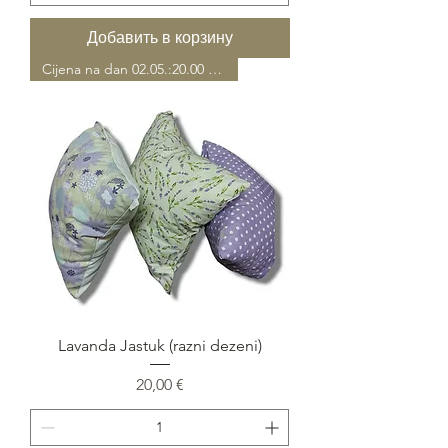
Добавить в корзину
Cijena na dan 02.05.:20.00 EUR
Lavanda Jastuk (razni dezeni)
Цена
20,00 €