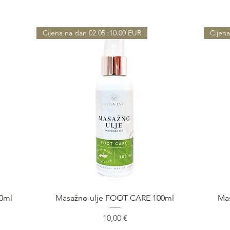
Cijena na dan 02.05.:10.00 EUR
Cijena
Быстрый просмотр
00ml
Masažno ulje FOOT CARE 100ml
Ma
Цена
10,00 €