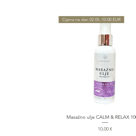
Cijena na dan 02.05.:10.00 EUR
Быстрый просмотр
Masažno ulje CALM & RELAX 1
Цена
10,00 €