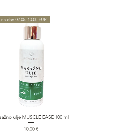
 na dan 02.05.:10.00 EUR
Быстрый просмотр
sažno ulje MUSCLE EASE 100 ml
Цена
10,00 €