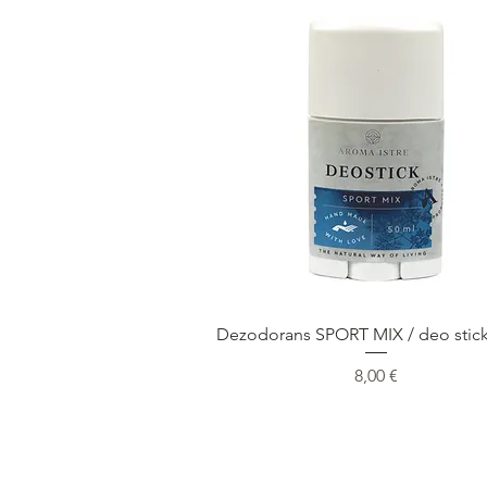
Быстрый просмотр
Dezodorans SPORT MIX / deo stick
Цена
8,00 €