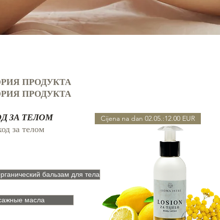
ОРИЯ ПРОДУКТА
ОРИЯ ПРОДУКТА
Д ЗА ТЕЛОМ
Cijena na dan 02.05.:12.00 EUR
од за телом
рганический бальзам для тела
сажные масла