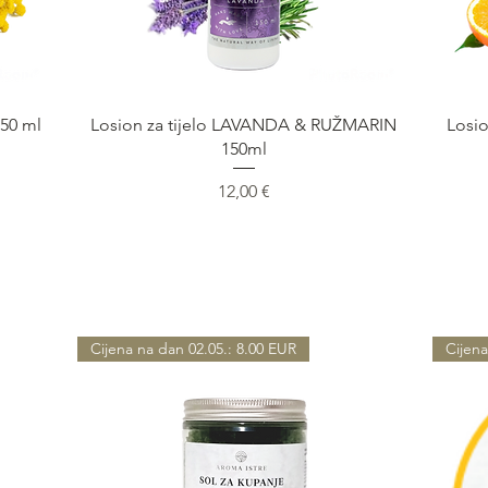
Быстрый просмотр
150 ml
Losion za tijelo LAVANDA & RUŽMARIN
Losio
150ml
Цена
12,00 €
Cijena na dan 02.05.: 8.00 EUR
Cijena