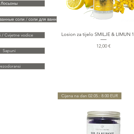
Лосьоны
анные соли / соли для ванн
Быстрый просмотр
Losion za tijelo SMILJE & LIMUN 
i / Cvijetne vodice
Цена
12,00 €
Sapuni
ezodoransi
Cijena na dan 02.05.: 8.00 EUR