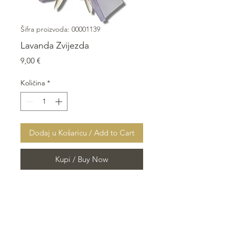
Šifra proizvoda: 00001139
Lavanda Zvijezda
Cijena
9,00 €
Količina
*
Dodaj u Košaricu / Add to Cart
Kupi / Buy Now