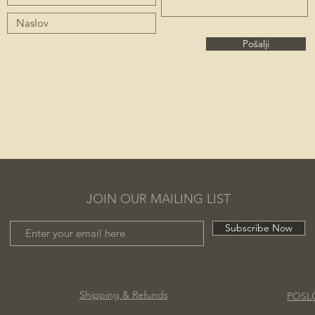
Pošalji
JOIN OUR MAILING LIST
Subscribe Now
Shipping & Refunds
POSL