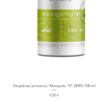
Brzi pregled
Osvježivač prostora / Mosquito "0" ZERO 100 ml
Cijena
9,00 €