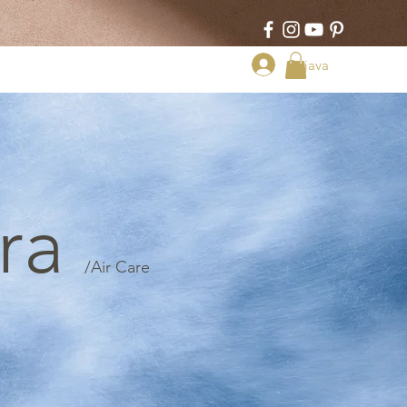
Prijava
PIJA
KONTAKT
ora
/
Air Care