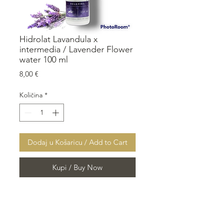
Hidrolat Lavandula x
intermedia / Lavender Flower
water 100 ml
Cijena
8,00 €
Količina
*
Dodaj u Košaricu / Add to Cart
Kupi / Buy Now