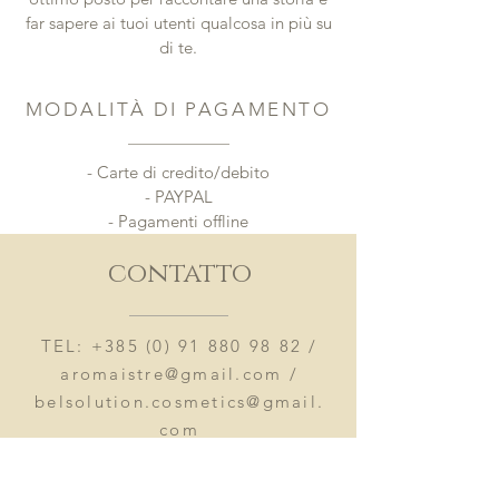
far sapere ai tuoi utenti qualcosa in più su
di te.
MODALITÀ DI PAGAMENTO
- Carte di credito/debito
- PAYPAL
- Pagamenti offline
contatto
TEL:
+385 (0) 91 880 98 82
/
aromaistre@gmail.com
/
belsolution.cosmetics@gmail.
com
MUŠALEŽ 124, POREČ -
ISTRIA - CROAZIA, HR 52440