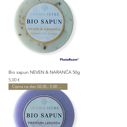
Bio sapun NEVEN & NARANČA 50g
Prezzo
5,00 €
Cijena na dan 02.05.: 5.00 EUR