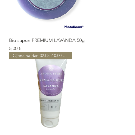
Bio sapun PREMIUM LAVANDA 50g
Prezzo
5,00 €
Cijena na dan 02.05.:10.00 EUR