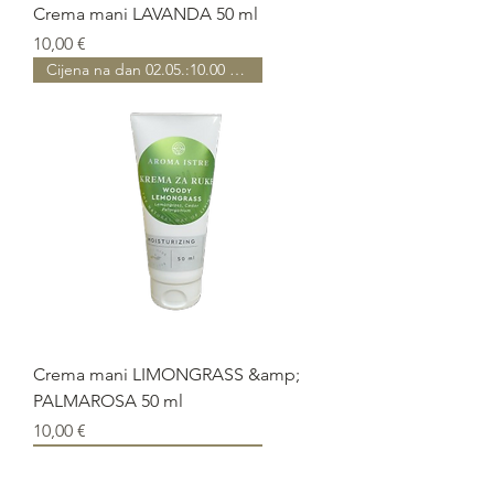
Crema mani LAVANDA 50 ml
Prezzo
10,00 €
Cijena na dan 02.05.:10.00 EUR
Crema mani LIMONGRASS &amp;
PALMAROSA 50 ml
Prezzo
10,00 €
Cijena na dan 02.05.:10.00 EUR