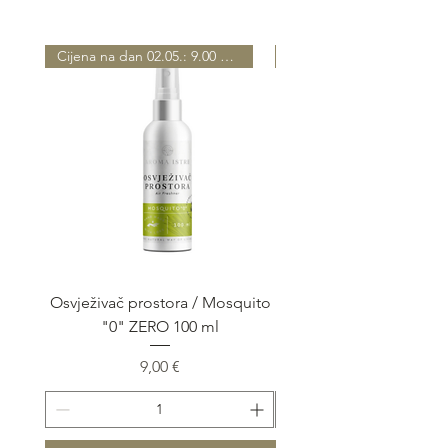
Cijena na dan 02.05.: 9.00 EUR
Osvježivač prostora / Mosquito
Osvježivač prostora / 
"0" ZERO 100 ml
Prezzo
9,00 €