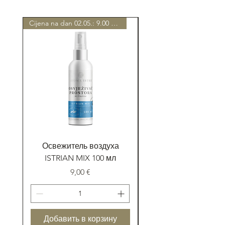
Cijena na dan 02.05.: 9.00 EUR
Освежитель воздуха
ИСТРИАН МИКС ба
ISTRIAN MIX 100 мл
Цена
9,00 €
Добавить в корзину
Добавить в корзи