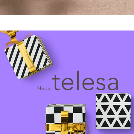
A
O NAS
SPOMINČKI PROGRAM
APITERAPIJA
KONT
telesa
Nega