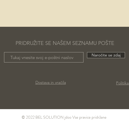
PRIDRUŽITE SE NAŠEM SEZNAMU POŠTE
Naročite se zdaj
Dostava in vračila
Politik
© 2022 BEL SOLUTION jdoo Vse pravice pridržane