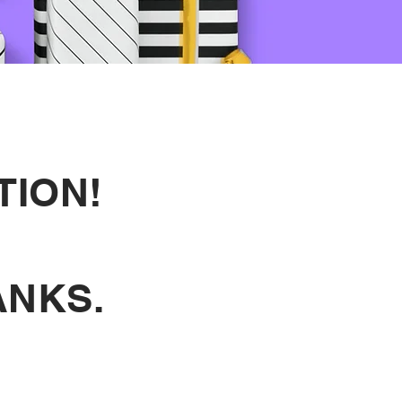
TION!
ANKS.