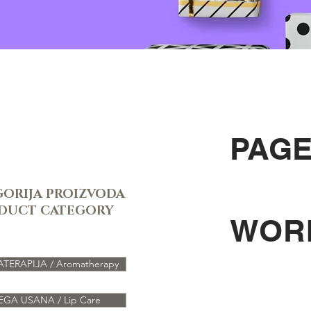
PAGE
ORIJA PROIZVODA
DUCT CATEGORY
WORK
ERAPIJA / Aromatherapy
EGA USANA / Lip Care