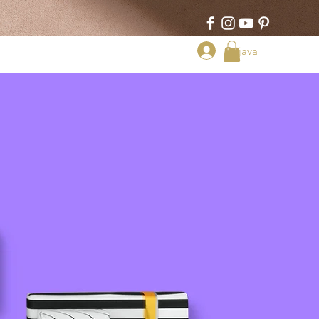
Prijava
AKT
Book Online
Plans & Pricing